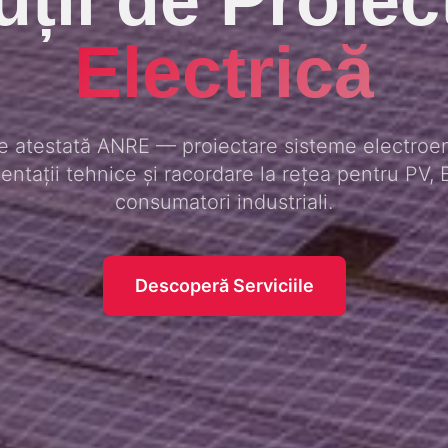
Electrică
 atestată ANRE — proiectare sisteme electroen
ntații tehnice și racordare la rețea pentru PV, 
consumatori industriali.
Descoperă Serviciile